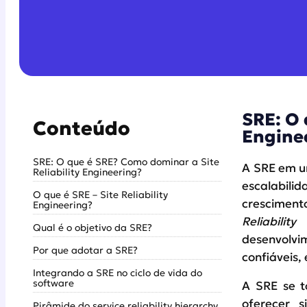
SRE: O 
Conteúdo
Engine
SRE: O que é SRE? Como dominar a Site
A SRE em um
Reliability Engineering?
escalabil
O que é SRE – Site Reliability
crescimen
Engineering?
Reliability
Qual é o objetivo da SRE?
desenvolvi
Por que adotar a SRE?
confiáveis, 
Integrando a SRE no ciclo de vida do
software
A SRE se t
oferecer s
Pirâmide do service reliability hierarchy