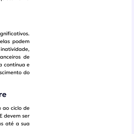
nificativos.
, elas podem
inatividade,
nanceiros de
a contínua e
escimento do
re
ao ciclo de
SRE devem ser
s até a sua