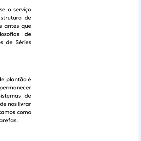
e o serviço
strutura de
s antes que
losofias de
s de Séries
de plantão é
 permanecer
sistemas de
e nos livrar
licamos como
arefas.