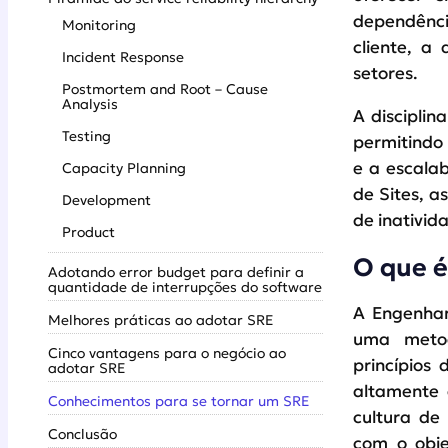
dependênci
Monitoring
cliente, a
Incident Response
setores.
Postmortem and Root – Cause
Analysis
A disciplin
Testing
permitindo 
e a escala
Capacity Planning
de Sites, 
Development
de inativid
Product
O que é
Adotando error budget para definir a
quantidade de interrupções do software
A Engenhari
Melhores práticas ao adotar SRE
uma metod
Cinco vantagens para o negócio ao
princípios
adotar SRE
altamente 
Conhecimentos para se tornar um SRE
cultura de
Conclusão
com o obje