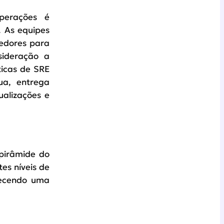
perações é
 As equipes
edores para
sideração a
ticas de SRE
ua, entrega
ualizações e
 pirâmide do
tes níveis de
lecendo uma