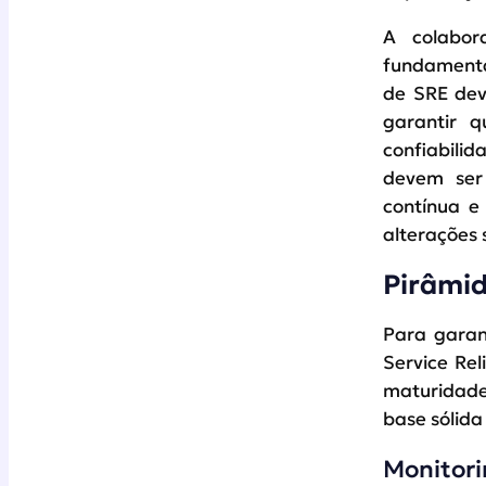
A colabor
fundamenta
de SRE dev
garantir 
confiabilid
devem ser 
contínua e
alterações 
Pirâmid
Para garan
Service Rel
maturidade
base sólida
Monitor