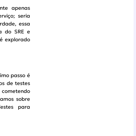
ente apenas
viço; seria
rdade, essa
ia do SRE e
é explorado
imo passo é
os de testes
á cometendo
lamos sobre
estes para