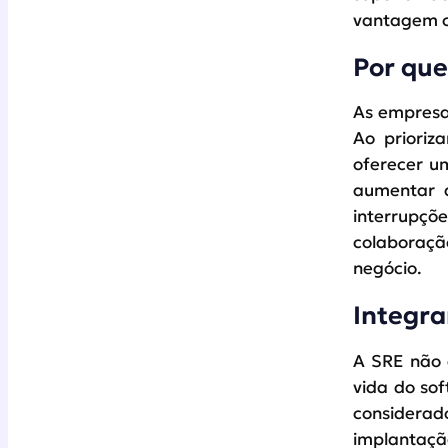
vantagem c
Por que
As empresas
Ao prioriz
oferecer um
aumentar a
interrupçõ
colaboraçã
negócio.
Integra
A SRE não 
vida do sof
considerad
implantaçã