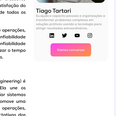
atisfação do
Tiago Tartari
de todos os
Eu ajudo e capacito pessoas e organizações a
transformar problemas complexos em
soluções práticas usando a tecnologia para
atingir resultados extraordinários.
e operações,
nfiabilidade
nfiabilidade
Vamos conversar
izar o tempo
s.
gineering) é
 Ela une os
iar sistemas
promove uma
 operações,
tativas dos