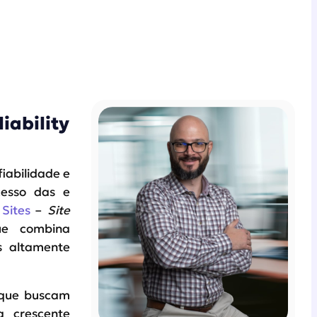
iability
iabilidade e
cesso das e
Sites
–
Site
e combina
s altamente
 que buscam
a crescente