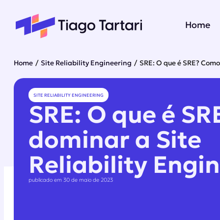
Home
Home
/
Site Reliability Engineering
/
SRE: O que é SRE? Como 
SITE RELIABILITY ENGINEERING
SRE: O que é S
dominar a Site
Reliability Engi
publicado em 30 de maio de 2023