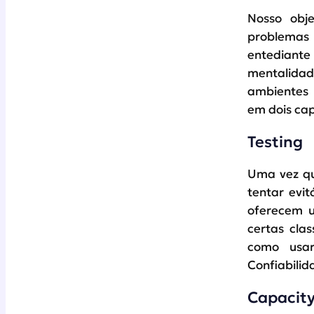
Nosso obj
problemas 
entediante
mentalidad
ambientes 
em dois cap
Testing
Uma vez qu
tentar evit
oferecem u
certas cla
como usar
Confiabilid
Capacity