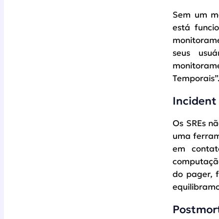
Sem um mo
está funci
monitorame
seus usuá
monitorame
Temporais”
Incident
Os SREs nã
uma ferram
em contat
computação
do pager, 
equilibramo
Postmort