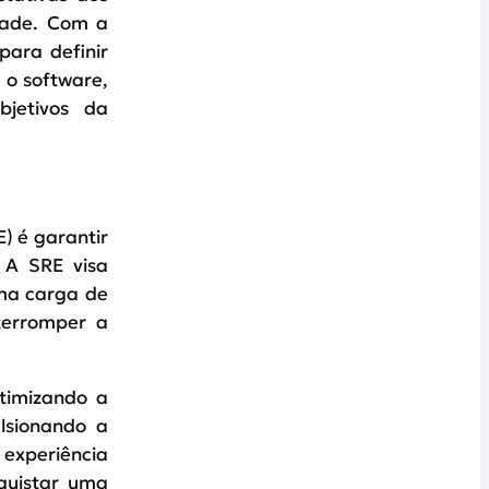
dade. Com a
para definir
 o software,
bjetivos da
E) é garantir
. A SRE visa
uma carga de
terromper a
timizando a
ulsionando a
experiência
quistar uma