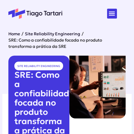
Home
/
Site Reliability Engineering
/
SRE: Como a confiabilidade focada no produto
transforma a prática da SRE
SITE RELIABILITY ENGINEERING
SRE: Como
a
confiabilidade
focada no
produto
transforma
a prática da