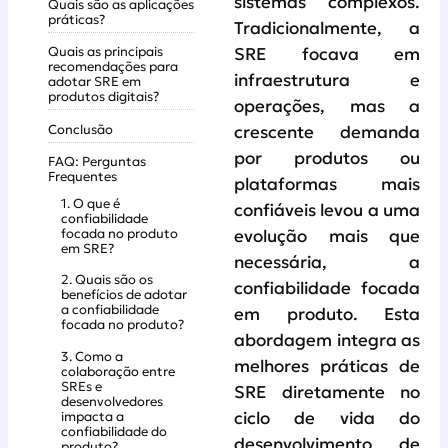
sistemas complexos.
Quais são as aplicações
práticas?
Tradicionalmente, a
Quais as principais
SRE focava em
recomendações para
infraestrutura e
adotar SRE em
produtos digitais?
operações, mas a
Conclusão
crescente demanda
por produtos ou
FAQ: Perguntas
Frequentes
plataformas mais
1. O que é
confiáveis levou a uma
confiabilidade
focada no produto
evolução mais que
em SRE?
necessária, a
2. Quais são os
confiabilidade focada
benefícios de adotar
a confiabilidade
em produto. Esta
focada no produto?
abordagem integra as
3. Como a
melhores práticas de
colaboração entre
SREs e
SRE diretamente no
desenvolvedores
impacta a
ciclo de vida do
confiabilidade do
desenvolvimento de
produto?