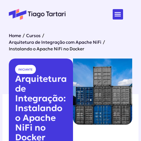
Home
/
Cursos
/
Arquitetura de Integração com Apache NiFi
/
Instalando o Apache NiFi no Docker
INICIANTE
Arquitetura
de
Integração:
Instalando
o Apache
NiFi no
Docker