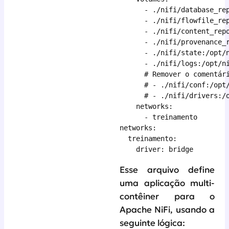
      - ./nifi/database_rep
      - ./nifi/flowfile_rep
      - ./nifi/content_repo
      - ./nifi/provenance_r
      - ./nifi/state:/opt/n
      - ./nifi/logs:/opt/ni
      # Remover o comentári
      # - ./nifi/conf:/opt/
      # - ./nifi/drivers:/o
    networks:

      - treinamento

networks:

  treinamento:

Esse arquivo define
uma aplicação multi-
contêiner para o
Apache NiFi, usando a
seguinte lógica: