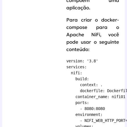
compõem uma
aplicação.
Para criar o docker-
compose para o
Apache NiFi, você
pode usar o seguinte
conteúdo:
version: '3.8'

services:

  nifi:

    build:

      context: .

      dockerfile: Dockerfil
    container_name: nifi01

    ports:

      - 8080:8080

    environment:

      - NIFI_WEB_HTTP_PORT=
    volumes:
