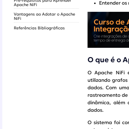
Pré-requisitos para Aprender
Entender os 
Apache NiFi
Vantagens ao Adotar o Apache
NiFi
Referências Bibliográficas
O que é o A
O Apache NiFi é
utilizando grafo
dados. Com uma 
rastreamento de p
dinâmica, além d
dados.
O sistema foi co