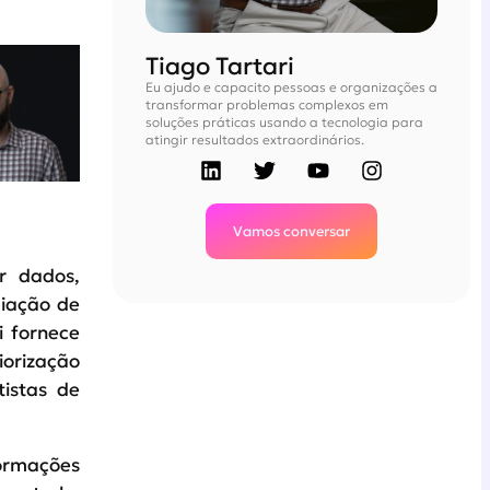
Tiago Tartari
Eu ajudo e capacito pessoas e organizações a
transformar problemas complexos em
soluções práticas usando a tecnologia para
atingir resultados extraordinários.
Vamos conversar
r dados,
diação de
 fornece
iorização
tistas de
formações