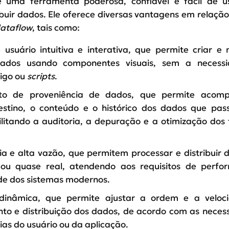
 uma ferramenta poderosa, confiável e fácil de u
ibuir dados. Ele oferece diversas vantagens em relação
ataflow
, tais como:
 usuário intuitiva e interativa, que permite criar e 
dados usando componentes visuais, sem a necess
digo ou
scripts
.
to de proveniência de dados, que permite acom
estino, o conteúdo e o histórico dos dados que pa
ilitando a auditoria, a depuração e a otimização dos 
ia e alta vazão, que permitem processar e distribuir
ou quase real, atendendo aos requisitos de perfo
de dos sistemas modernos.
 dinâmica, que permite ajustar a ordem e a veloc
to e distribuição dos dados, de acordo com as neces
ias do usuário ou da aplicação.