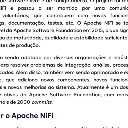
de software livre e de código aberto. O projeto foi 
iFi e passou a ser mantido por uma comuni
 voluntários, que contribuem com novas funciona
gs, documentação, testes, etc. O Apache NiFi se t
ível da Apache Software Foundation em 2015, o que sign
au de maturidade, qualidade e estabilidade suficiente
tes de produção.
 sendo adotado por diversas organizações e indúst
ara resolver problemas de integração, análise, proc
e dados. Além disso, também vem sendo aprimorado e 
, que adiciona novos componentes, novas funciona
s e novas melhorias ao sistema. Atualmente é um dos
e ativos da Apache Software Foundation, com mai
 mais de 2000
commits
.
r o Apache NiFi