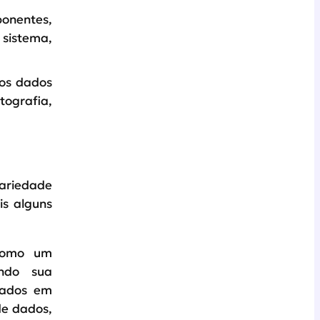
ponentes,
 sistema,
 os dados
ografia,
variedade
is alguns
como um
ando sua
dados em
de dados,