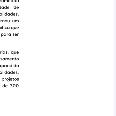
renomeado
dade de
lidades,
ornou um
ifica que
 para ser
rias, que
essamento
expandido
lidades,
 projetos
s de 300