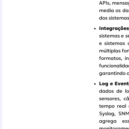
APIs, mensag
media os da
dos sistemas
Integrações
sistemas e 
e sistemas 
múltiplas fo
formatos, i
funcionalida
garantindo a
Log e Even
dados de lo
sensores, c
tempo real 
Syslog, SNMP
agrega es
monitorame