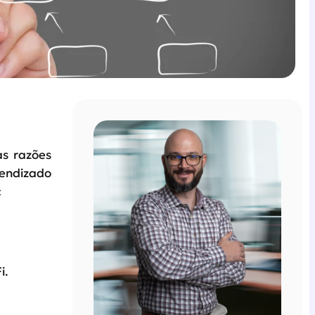
as razões
rendizado
:
i.