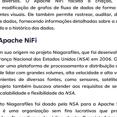
 diversos. O Apache NiFi facilita a criação, c
modificação de grafos de fluxo de dados de forma i
es visuais. Ele também permite rastrear, auditar, 
 de dados, fornecendo informações detalhadas sobre a 
do e o histórico dos dados.
Apache NiFi
 sua origem no projeto Niagarafiles, que foi desenvol
ança Nacional dos Estados Unidos (
NSA
) em 2006. O
riar uma plataforma de processamento e distribuição
de lidar com grandes volumes, alta velocidade e alta 
ientes de diversas fontes, como sensores, satélit
projeto também buscava atender aos requisitos de s
scalabilidade e flexibilidade da
NSA
.
eto Niagarafiles foi doado pela NSA para a Apache
e é uma organização sem fins lucrativos que p