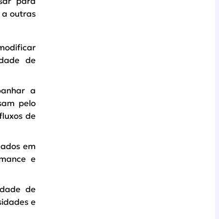
sar para
 a outras
modificar
idade de
panhar a
ssam pelo
fluxos de
 dados em
rmance e
idade de
sidades e