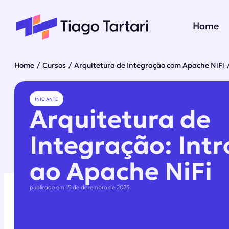
Home
Home
/
Cursos
/
Arquitetura de Integração com Apache NiFi
INICIANTE
Arquitetura de
Integração: Int
ao Apache NiFi
publicado em 15 de dezembro de 2023