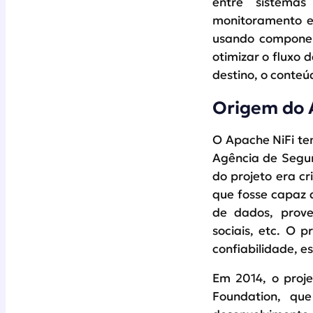
entre sistemas
monitoramento e 
usando component
otimizar o fluxo
destino, o conteú
Origem do 
O Apache NiFi tem
Agência de Segur
do projeto era c
que fosse capaz 
de dados, proven
sociais, etc. O 
confiabilidade, e
Em 2014, o proj
Foundation, qu