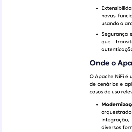
Extensibilid
novas funci
usando a arq
Segurança e
que transi
autenticação
Onde o Apac
O Apache NiFi é 
de cenários e ap
casos de uso rele
Moderniza
orquestrad
integração,
diversos for