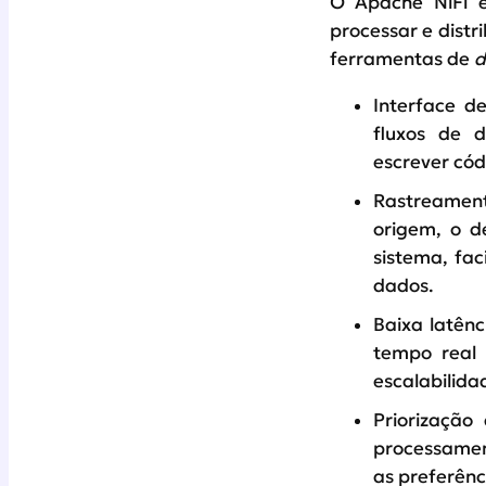
O Apache NiFi é
processar e distr
ferramentas de
d
Interface de
fluxos de 
escrever có
Rastreamen
origem, o d
sistema, fac
dados.
Baixa latênc
tempo real 
escalabilida
Priorização
processamen
as preferênc