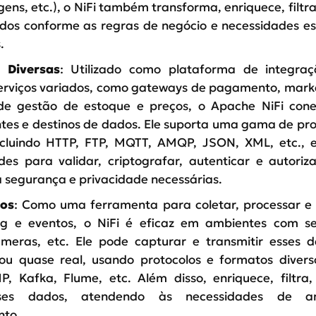
ens, etc.), o NiFi também transforma, enriquece, filtra,
dos conforme as regras de negócio e necessidades es
.
 Diversas
: Utilizado como plataforma de integraç
serviços variados, como gateways de pagamento, mark
de gestão de estoque e preços, o Apache NiFi cone
ntes e destinos de dados. Ele suporta uma gama de pro
ncluindo HTTP, FTP, MQTT, AMQP, JSON, XML, etc., 
des para validar, criptografar, autenticar e autoriz
 segurança e privacidade necessárias.
tos
: Como uma ferramenta para coletar, processar e d
g e eventos, o NiFi é eficaz em ambientes com ser
âmeras, etc. Ele pode capturar e transmitir esses
ou quase real, usando protocolos e formatos diver
, Kafka, Flume, etc. Além disso, enriquece, filtra,
ses dados, atendendo às necessidades de an
nto.