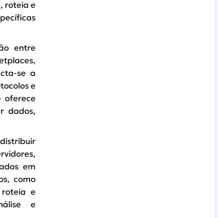
 roteia e
pecíficas
ão entre
etplaces,
cta-se a
tocolos e
e oferece
ar dados,
istribuir
vidores,
 dados em
sos, como
 roteia e
álise e