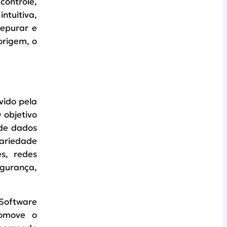
ontrole,
ntuitiva,
depurar e
origem, o
vido pela
 objetivo
 de dados
variedade
es, redes
egurança,
 Software
romove o