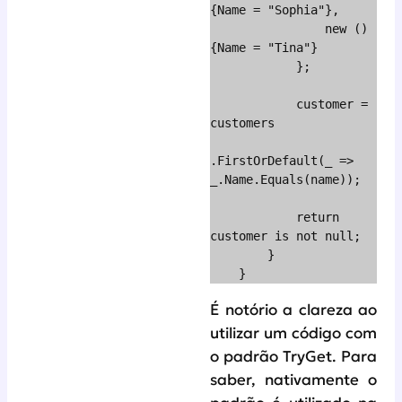
{Name = "Sophia"},

                new () 
{Name = "Tina"}

            };

            customer = 
customers

.FirstOrDefault(_ => 
_.Name.Equals(name));

            return 
customer is not null;

        }

    }
É notório a clareza ao
utilizar um código com
o padrão TryGet. Para
saber, nativamente o