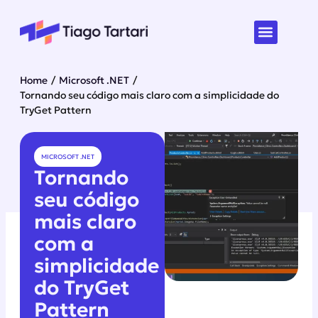
Home
/
Microsoft .NET
/
Tornando seu código mais claro com a simplicidade do
TryGet Pattern
MICROSOFT .NET
Tornando
seu código
mais claro
com a
simplicidade
do TryGet
Pattern