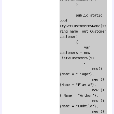
        }

        public static 
bool 
TryGetCustomerByName(st
ring name, out Customer 
customer)

        {

            var 
customers = new 
List<Customer>(5)

            {

                new() 
{Name = "Tiago"},

                new () 
{Name = "Flavia"},

                new () 
{ Name = "Arthur"},

                new () 
{Name = "Ludmila"},

                new () 