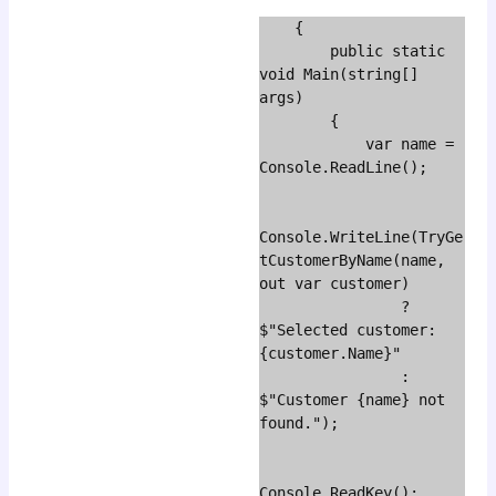
    {

        public static 
void Main(string[] 
args)

        {

            var name = 
Console.ReadLine();

Console.WriteLine(TryGe
tCustomerByName(name, 
out var customer)

                ? 
$"Selected customer: 
{customer.Name}"

                : 
$"Customer {name} not 
found.");

Console.ReadKey();
