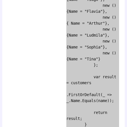
                new () 
{Name = "Flavia"},

                new () 
{ Name = "Arthur"},

                new () 
{Name = "Ludmila"},

                new () 
{Name = "Sophia"},

                new () 
{Name = "Tina"}

            };

            var result 
= customers

.FirstOrDefault(_ => 
_.Name.Equals(name));

            return 
result;

        }
