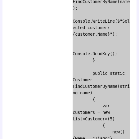
FindCustomerByName(name
);

Console.WriteLine($"Sel
ected customer: 
{customer.Name}");

Console.ReadKey();

        }

        public static 
Customer 
FindCustomerByName(stri
ng name)

        {

            var 
customers = new 
List<Customer>(5)

            {

                new() 
{Name = "Tiago"},
