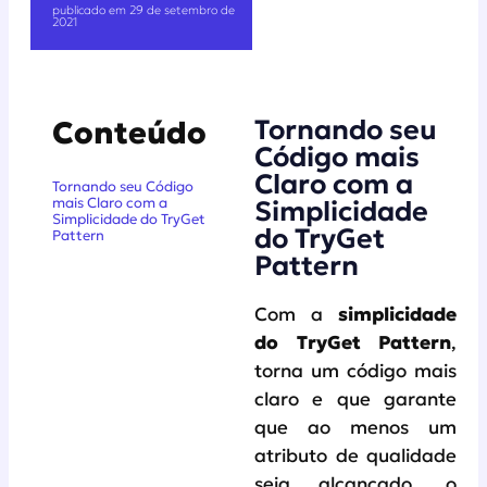
publicado em 29 de setembro de
2021
Tornando seu
Conteúdo
Código mais
Claro com a
Tornando seu Código
mais Claro com a
Simplicidade
Simplicidade do TryGet
do TryGet
Pattern
Pattern
Com a
simplicidade
do TryGet Pattern
,
torna um código mais
claro e que garante
que ao menos um
atributo de qualidade
seja alcançado, o