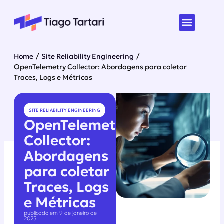
Home
/
Site Reliability Engineering
/
OpenTelemetry Collector: Abordagens para coletar
Traces, Logs e Métricas
SITE RELIABILITY ENGINEERING
OpenTelemetry
Collector:
Abordagens
para coletar
Traces, Logs
e Métricas
publicado em 9 de janeiro de
2025