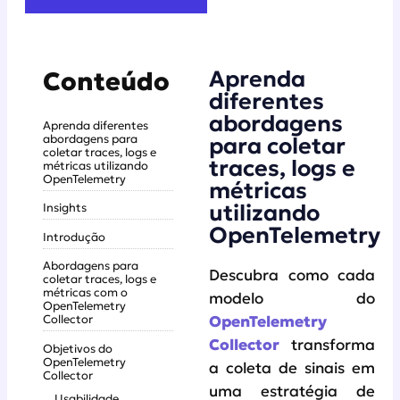
Aprenda
Conteúdo
diferentes
abordagens
Aprenda diferentes
abordagens para
para coletar
coletar traces, logs e
traces, logs e
métricas utilizando
OpenTelemetry
métricas
utilizando
Insights
OpenTelemetry
Introdução
Abordagens para
Descubra como cada
coletar traces, logs e
métricas com o
modelo do
OpenTelemetry
Collector
OpenTelemetry
Collector
transforma
Objetivos do
OpenTelemetry
a coleta de sinais em
Collector
uma estratégia de
Usabilidade