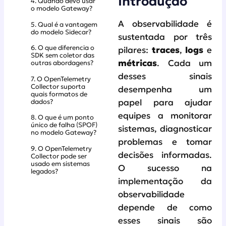
Introdução
4. Quando devo usar
o modelo Gateway?
A observabilidade é
5. Qual é a vantagem
do modelo Sidecar?
sustentada por três
6. O que diferencia o
pilares:
traces
,
logs
e
SDK sem coletor das
métricas
. Cada um
outras abordagens?
desses sinais
7. O OpenTelemetry
Collector suporta
desempenha um
quais formatos de
dados?
papel para ajudar
equipes a monitorar
8. O que é um ponto
único de falha (SPOF)
sistemas, diagnosticar
no modelo Gateway?
problemas e tomar
9. O OpenTelemetry
decisões informadas.
Collector pode ser
usado em sistemas
O sucesso na
legados?
implementação da
observabilidade
depende de como
esses sinais são