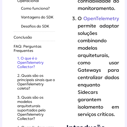
confiabilidade do
Operacional
monitoramento.
Como funciona?
Vantagens do SDK
O
OpenTelemetry
permite adaptar
Desafios do SDK
soluções
Conclusão
combinando
FAQ: Perguntas
modelos
Frequentes
arquiteturais,
1. O que é o
como usar
OpenTelemetry
Collector?
Gateways para
2. Quais são os
centralizar dados
principais sinais que o
OpenTelemetry
enquanto
coleta?
Sidecars
3. Quais são os
garantem
modelos
arquiteturais
isolamento em
suportados pelo
serviços críticos.
OpenTelemetry
Collector?