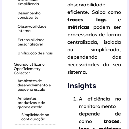
simplificada
observabilidade
eficiente. Saiba como
Desempenho
consistente
traces
,
logs
e
Observabilidade
métricas
podem ser
interna
processados de forma
Extensibilidade
centralizada, isolada
personalizável
ou simplificada,
Unificação de sinais
dependendo das
necessidades do seu
Quando utilizar o
OpenTelemetry
sistema.
Collector
Ambientes de
Insights
desenvolvimento e
pequena escala
A eficiência no
Ambientes
produtivos e de
monitoramento
grande escala
depende de
Simplicidade na
configuração
como
traces
,
logs
e
métricas