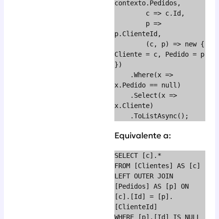
contexto.Pedidos,

        c => c.Id,

        p => 
p.ClienteId,

        (c, p) => new { 
Cliente = c, Pedido = p 
})

    .Where(x => 
x.Pedido == null)

    .Select(x => 
x.Cliente)

    .ToListAsync();
Equivalente a:
SELECT [c].*

FROM [Clientes] AS [c]

LEFT OUTER JOIN 
[Pedidos] AS [p] ON 
[c].[Id] = [p].
[ClienteId]

WHERE [p].[Id] IS NULL