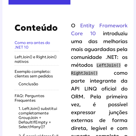
O
Entity Framework
Conteúdo
Core 10
introduziu
uma das melhorias
Como era antes do
.NET 10
mais aguardadas pela
comunidade .NET: os
LeftJoin() e RightJoin()
nativos
métodos
e
LeftJoin()
Exemplo completo:
como
RightJoin()
clientes sem pedidos
parte integrante da
Conclusão
API LINQ oficial do
FAQ: Perguntas
ORM. Pela primeira
Frequentes
vez, é possível
1. LeftJoin() substitui
expressar junções
completamente
GroupJoin +
externas de forma
DefaultIfEmpty +
SelectMany()?
direta, legível e com