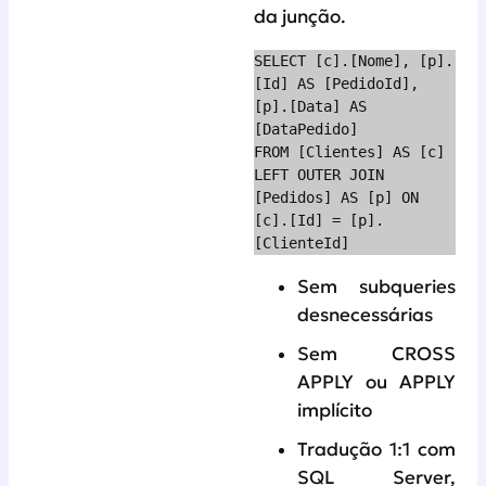
da junção.
SELECT [c].[Nome], [p].
[Id] AS [PedidoId], 
[p].[Data] AS 
[DataPedido]

FROM [Clientes] AS [c]

LEFT OUTER JOIN 
[Pedidos] AS [p] ON 
[c].[Id] = [p].
[ClienteId]
Sem subqueries
desnecessárias
Sem CROSS
APPLY ou APPLY
implícito
Tradução 1:1 com
SQL Server,