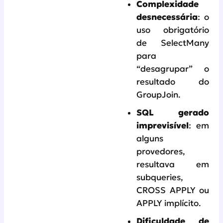
Complexidade
desnecessária
: o
uso obrigatório
de SelectMany
para
“desagrupar” o
resultado do
GroupJoin.
SQL gerado
imprevisível
: em
alguns
provedores,
resultava em
subqueries,
CROSS APPLY ou
APPLY implícito.
Dificuldade de