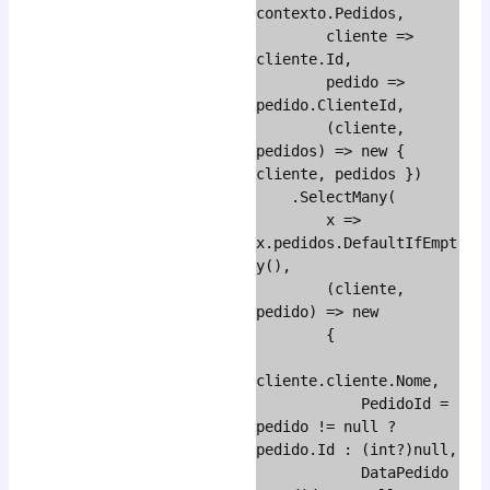
contexto.Pedidos,

        cliente => 
cliente.Id,

        pedido => 
pedido.ClienteId,

        (cliente, 
pedidos) => new { 
cliente, pedidos })

    .SelectMany(

        x => 
x.pedidos.DefaultIfEmpt
y(),

        (cliente, 
pedido) => new

        {

cliente.cliente.Nome,

            PedidoId = 
pedido != null ? 
pedido.Id : (int?)null,

            DataPedido 