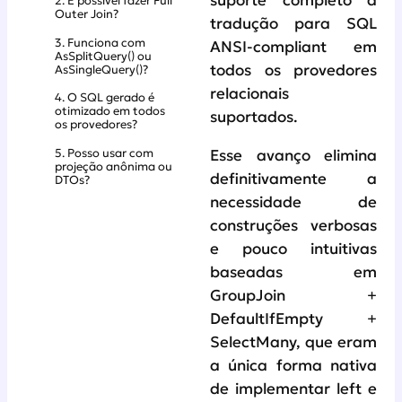
suporte completo a
2. É possível fazer Full
Outer Join?
tradução para SQL
3. Funciona com
ANSI-compliant em
AsSplitQuery() ou
todos os provedores
AsSingleQuery()?
relacionais
4. O SQL gerado é
otimizado em todos
suportados.
os provedores?
5. Posso usar com
Esse avanço elimina
projeção anônima ou
definitivamente a
DTOs?
necessidade de
construções verbosas
e pouco intuitivas
baseadas em
GroupJoin +
DefaultIfEmpty +
SelectMany, que eram
a única forma nativa
de implementar left e