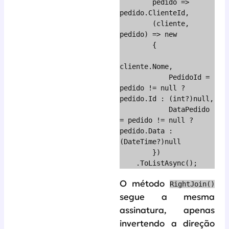
        pedido => 
pedido.ClienteId,

        (cliente, 
pedido) => new

        {

cliente.Nome,

            PedidoId = 
pedido != null ? 
pedido.Id : (int?)null,

            DataPedido 
= pedido != null ? 
pedido.Data : 
(DateTime?)null

        })

    .ToListAsync();
O método
RightJoin()
segue a mesma
assinatura, apenas
invertendo a direção