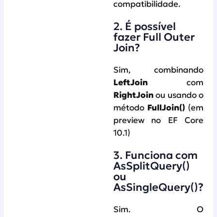
compatibilidade.
2. É possível
fazer Full Outer
Join?
Sim, combinando
LeftJoin
com
RightJoin
ou usando o
método
FullJoin()
(em
preview no EF Core
10.1)
3. Funciona com
AsSplitQuery()
ou
AsSingleQuery()?
Sim. O