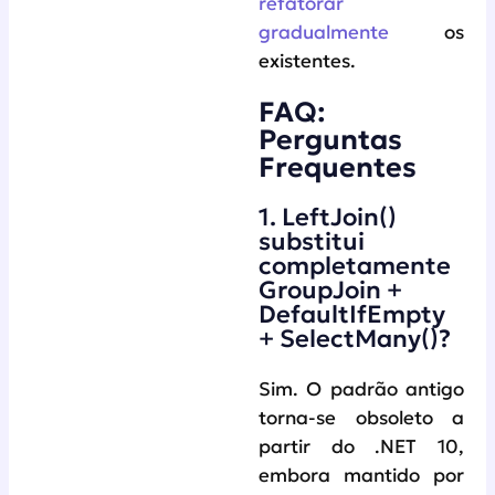
refatorar
gradualmente
os
existentes.
FAQ:
Perguntas
Frequentes
1. LeftJoin()
substitui
completamente
GroupJoin +
DefaultIfEmpty
+ SelectMany()?
Sim. O padrão antigo
torna-se obsoleto a
partir do .NET 10,
embora mantido por