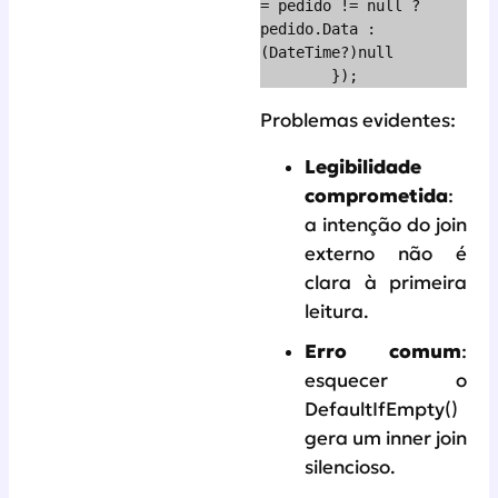
= pedido != null ? 
pedido.Data : 
(DateTime?)null

        });
Problemas evidentes:
Legibilidade
comprometida
:
a intenção do join
externo não é
clara à primeira
leitura.
Erro comum
:
esquecer o
DefaultIfEmpty()
gera um inner join
silencioso.